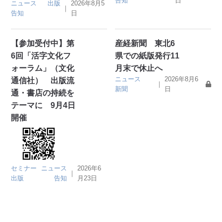
告知
日
ニュース
出版
2026年8月5
｜
告知
日
【参加受付中】第
産経新聞 東北6
6回「活字文化フ
県での紙版発行11
ォーラム」（文化
月末で休止へ
ニュース
2026年8月6
通信社） 出版流
｜
新聞
日
通・書店の持続を
テーマに 9月4日
開催
セミナー
ニュース
2026年6
｜
出版
告知
月23日