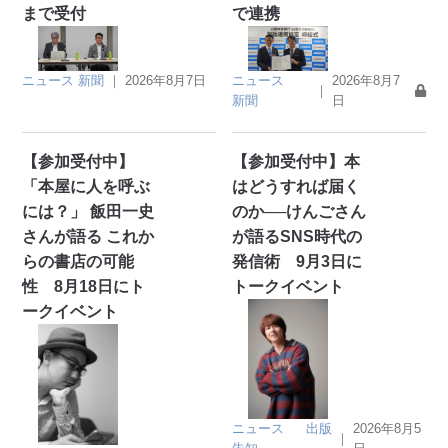
まで受付
で連携
ニュース
新聞
｜
2026年8月7日
ニュース
2026年8月7
｜
新聞
日
【参加受付中】
【参加受付中】本
「本屋に人を呼ぶ
はどうすれば届く
には？」 飯田一史
のか──けんごさん
さんが語る これか
が語るSNS時代の
らの書店の可能
発信術 9月3日に
性 8月18日にト
トークイベント
ークイベント
ニュース
出版
2026年8月5
｜