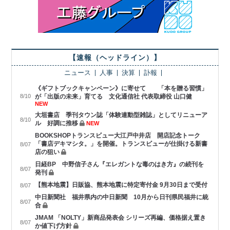
【速報（ヘッドライン）】
ニュース
人事
決算
訃報
《ギフトブックキャンペーン》に寄せて 「本を贈る習慣」
8/10
が「出版の未来」育てる 文化通信社 代表取締役 山口健
NEW
大垣書店 季刊タウン誌「体験連動型雑誌」としてリニューア
8/10
ル 好調に推移
NEW
BOOKSHOPトランスビュー大江戸中井店 開店記念トーク
「書店デキマシタ。」を開催。トランスビューが仕掛ける新書
8/07
店の狙い
日経BP 中野信子さん『エレガントな毒のはき方』の続刊を
8/07
発刊
【熊本地震】日販協、熊本地震に特定寄付金 9月30日まで受付
8/07
中日新聞社 福井県内の中日新聞 10月から日刊県民福井に統
8/07
合
JMAM 「NOLTY」新商品発表会 シリーズ再編、価格据え置き
8/07
か値下げ方針