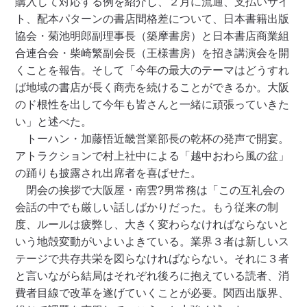
購入して対応する例を紹介し、２月に流通、支払いサイ
ト、配本パターンの書店間格差について、日本書籍出版
協会・菊池明郎副理事長（築摩書房）と日本書店商業組
合連合会・柴崎繁副会長（王様書房）を招き講演会を開
くことを報告。そして「今年の最大のテーマはどうすれ
ば地域の書店が長く商売を続けることができるか。大阪
のド根性を出して今年も皆さんと一緒に頑張っていきた
い」と述べた。
トーハン・加藤悟近畿営業部長の乾杯の発声で開宴。
アトラクションで村上社中による「越中おわら風の盆」
の踊りも披露され出席者を喜ばせた。
閉会の挨拶で大阪屋・南雲?男常務は「この互礼会の
会話の中でも厳しい話しばかりだった。もう従来の制
度、ルールは疲弊し、大きく変わらなければならないと
いう地殻変動がいよいよきている。業界３者は新しいス
テージで共存共栄を図らなければならない。それに３者
と言いながら結局はそれぞれ後ろに抱えている読者、消
費者目線で改革を遂げていくことが必要。関西出版界、