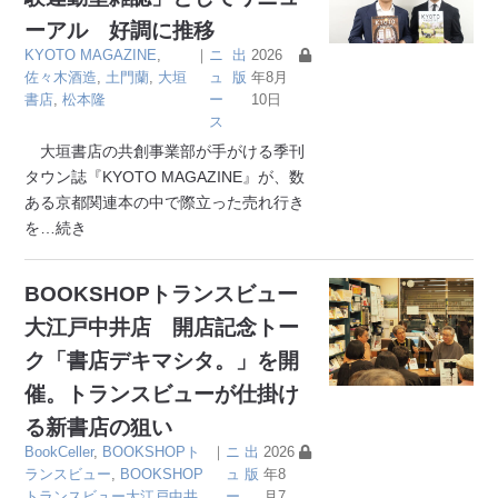
ーアル 好調に推移
KYOTO MAGAZINE
,
｜
ニ
出
2026
佐々木酒造
,
土門蘭
,
大垣
ュ
版
年8月
書店
,
松本隆
ー
10日
ス
大垣書店の共創事業部が手がける季刊
タウン誌『KYOTO MAGAZINE』が、数
ある京都関連本の中で際立った売れ行き
を
…続き
BOOKSHOPトランスビュー
大江戸中井店 開店記念トー
ク「書店デキマシタ。」を開
催。トランスビューが仕掛け
る新書店の狙い
BookCeller
,
BOOKSHOPト
｜
ニ
出
2026
ランスビュー
,
BOOKSHOP
ュ
版
年8
トランスビュー大江戸中井
ー
月7