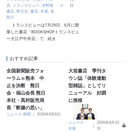
店
,
トランスビュー
,
伊野尾
ス
日
書店
,
即注文
,
書店
,
本屋
,
直
取引
トランスビューは7月29日、6月に開
業した書店「BOOKSHOPトランスビュ
ー大江戸中井店」で
…続き
おすすめ記事
全国新聞販売フォ
大垣書店 季刊タ
ーラム㏌熊本 中
ウン誌「体験連動
止を決断 熊日
型雑誌」としてリ
会・福山会長 熊日
ニューアル 好調
本社・髙村販売局
に推移
長「断腸の思い」
ニュース
新聞
｜
2026年8月6日
ニュース
2026年8月10
｜
出版
日