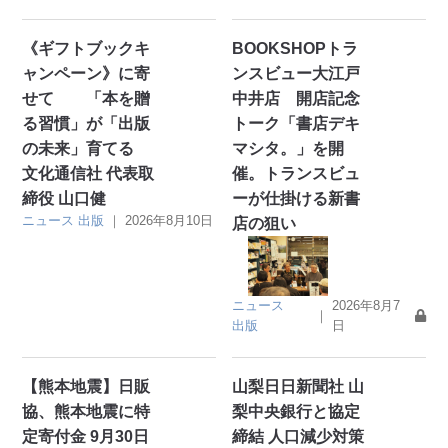
《ギフトブックキ
BOOKSHOPトラ
ャンペーン》に寄
ンスビュー大江戸
せて 「本を贈
中井店 開店記念
る習慣」が「出版
トーク「書店デキ
の未来」育てる
マシタ。」を開
文化通信社 代表取
催。トランスビュ
締役 山口健
ーが仕掛ける新書
ニュース
出版
｜
2026年8月10日
店の狙い
ニュース
2026年8月7
｜
出版
日
【熊本地震】日販
山梨日日新聞社 山
協、熊本地震に特
梨中央銀行と協定
定寄付金 9月30日
締結 人口減少対策