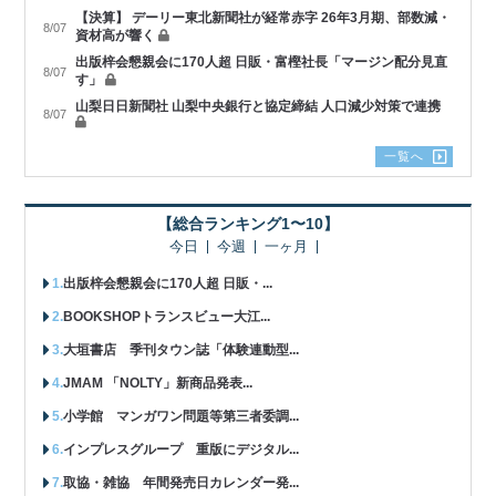
【決算】 デーリー東北新聞社が経常赤字 26年3月期、部数減・
8/07
資材高が響く
出版梓会懇親会に170人超 日販・富樫社長「マージン配分見直
8/07
す」
山梨日日新聞社 山梨中央銀行と協定締結 人口減少対策で連携
8/07
一覧へ
【総合ランキング1〜10】
今日
今週
一ヶ月
出版梓会懇親会に170人超 日販・...
BOOKSHOPトランスビュー大江...
大垣書店 季刊タウン誌「体験連動型...
JMAM 「NOLTY」新商品発表...
小学館 マンガワン問題等第三者委調...
インプレスグループ 重版にデジタル...
取協・雑協 年間発売日カレンダー発...