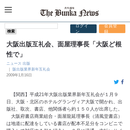
ログイ
会員登
ン
録
大阪出版互礼会、面屋理事長「大阪ど根
性で」
ニュース
出版
｜
阪出版業界新年互礼会
2009年1月16日
【関西】平成21年大阪出版業界新年互礼会が１月９
日、大阪・北区のホテルグランヴィア大阪で開かれ、出
版社、取次、書店、他関係者ら約１５０人が出席した。
大阪府書店商業組合・面屋龍延理事長（清風堂書店）
は地道に配達をしている書店が配本不足分をコンビニで