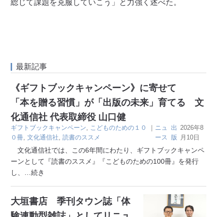
総じて課題を克服していこう」と力強く述べた。
最新記事
《ギフトブックキャンペーン》に寄せて
「本を贈る習慣」が「出版の未来」育てる 文
化通信社 代表取締役 山口健
ギフトブックキャンペーン
,
こどものための１０
｜
ニュ
出
2026年8
０冊
,
文化通信社
,
読書のススメ
ース
版
月10日
文化通信社では、この6年間にわたり、ギフトブックキャンペ
ーンとして『読書のススメ』『こどものための100冊』を発行
し、
…続き
大垣書店 季刊タウン誌「体
験連動型雑誌」としてリニュ