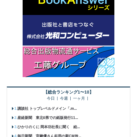
【総合ランキング1〜10】
今日
今週
一ヶ月
講談社 トップレベルドメイン「.m...
産経新聞 東北6県での紙版発行11...
ひかりのくに 岡本功社長に聞く 絵...
毎日新聞 宮﨑優さん起用の新CM放...