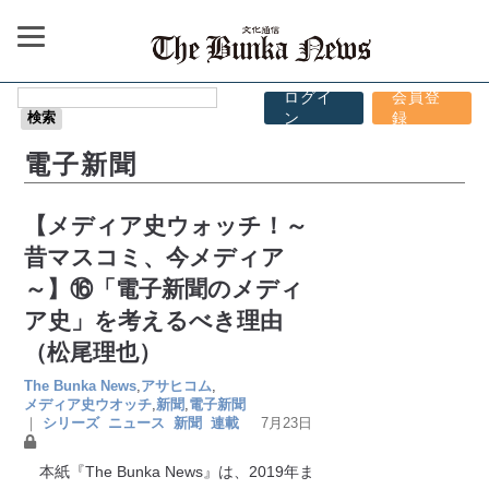
ログイ
会員登
ン
録
電子新聞
【メディア史ウォッチ！～
昔マスコミ、今メディア
～】⑯「電子新聞のメディ
ア史」を考えるべき理由
（松尾理也）
The Bunka News
,
アサヒコム
,
メディア史ウオッチ
,
新聞
,
電子新聞
｜
シリーズ
ニュース
新聞
連載
7月23日
本紙『The Bunka News』は、2019年ま