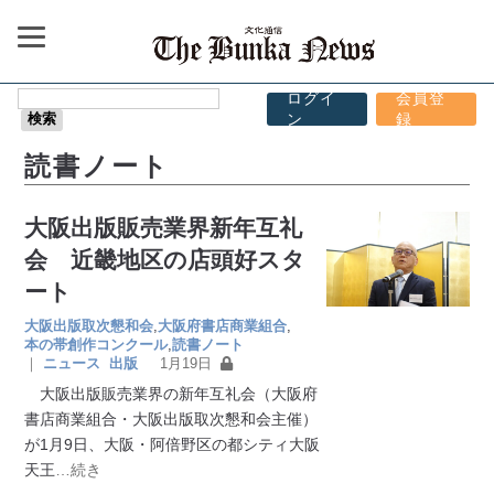
ログイ
会員登
ン
録
読書ノート
大阪出版販売業界新年互礼
会 近畿地区の店頭好スタ
ート
大阪出版取次懇和会
,
大阪府書店商業組合
,
本の帯創作コンクール
,
読書ノート
｜
ニュース
出版
1月19日
大阪出版販売業界の新年互礼会（大阪府
書店商業組合・大阪出版取次懇和会主催）
が1月9日、大阪・阿倍野区の都シティ大阪
天王
…続き