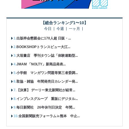
【総合ランキング1〜10】
今日
今週
一ヶ月
出版梓会懇親会に170人超 日販・...
BOOKSHOPトランスビュー大江...
大垣書店 季刊タウン誌「体験連動型...
JMAM 「NOLTY」新商品発表...
小学館 マンガワン問題等第三者委調...
取協・雑協 年間発売日カレンダー発...
【決算】 デーリー東北新聞社が経常...
インプレスグループ 重版にデジタル...
毎日新聞社 26年休刊日決定 年間...
全国新聞販売フォーラム㏌熊本 中止...