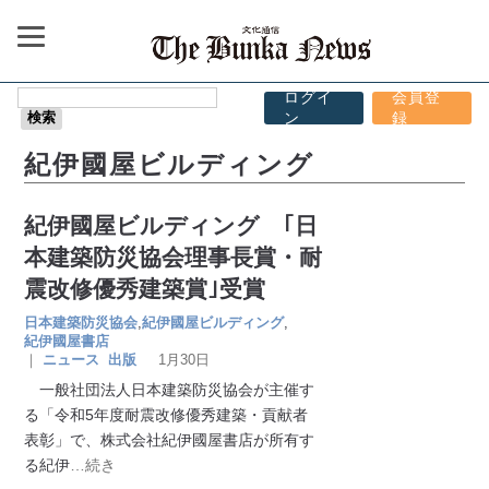
ログイ
会員登
ン
録
紀伊國屋ビルディング
紀伊國屋ビルディング ｢日
本建築防災協会理事長賞・耐
震改修優秀建築賞｣受賞
日本建築防災協会
,
紀伊國屋ビルディング
,
紀伊國屋書店
｜
ニュース
出版
1月30日
一般社団法人日本建築防災協会が主催す
る「令和5年度耐震改修優秀建築・貢献者
表彰」で、株式会社紀伊國屋書店が所有す
る紀伊
…続き