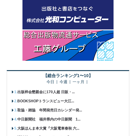
【総合ランキング1〜10】
今日
今週
一ヶ月
出版梓会懇親会に170人超 日販・...
BOOKSHOPトランスビュー大江...
取協・雑協 年間発売日カレンダー発...
中日新聞社 福井県内の中日新聞 1...
大阪ほんま本大賞『大阪電車春秋 六...