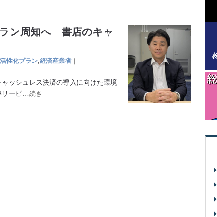
プラン周知へ 書店のキャ
活性化プラン
,
経済産業省
｜
ャッシュレス決済の導⼊に向けた環境
率サービ
…続き