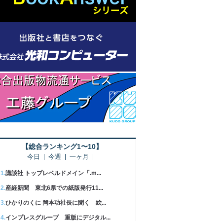
【総合ランキング1〜10】
今日
今週
一ヶ月
講談社 トップレベルドメイン「.m...
産経新聞 東北6県での紙版発行11...
ひかりのくに 岡本功社長に聞く 絵...
インプレスグループ 重版にデジタル...