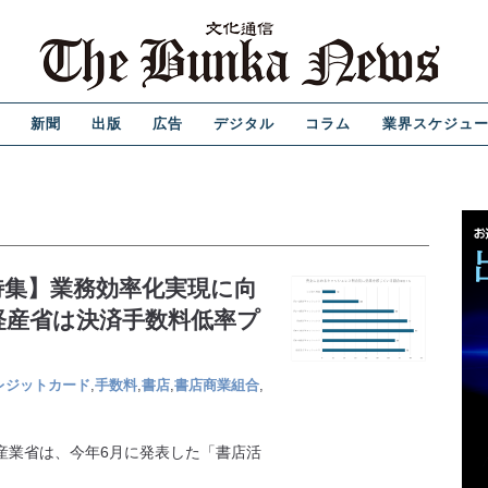
新聞
出版
広告
デジタル
コラム
業界スケジュ
特集】業務効率化実現に向
経産省は決済手数料低率プ
レジットカード
,
手数料
,
書店
,
書店商業組合
,
産業省は、今年6月に発表した「書店活