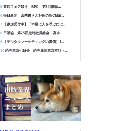
書店フェア競う「BFC」第3回開催...
毎日新聞 宮﨑優さん起用の新CM放...
【参加受付中】「本屋に人を呼ぶには...
日販協 第75回定時社員総会 髙木...
【デジタルマーケティングの真価】1...
読売東京七日会 読売新聞東京本社・...