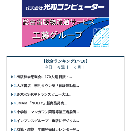
【総合ランキング1〜10】
今日
今週
一ヶ月
出版梓会懇親会に170人超 日販・...
大垣書店 季刊タウン誌「体験連動型...
BOOKSHOPトランスビュー大江...
JMAM 「NOLTY」新商品発表...
小学館 マンガワン問題等第三者委調...
インプレスグループ 重版にデジタル...
取協・雑協 年間発売日カレンダー発...