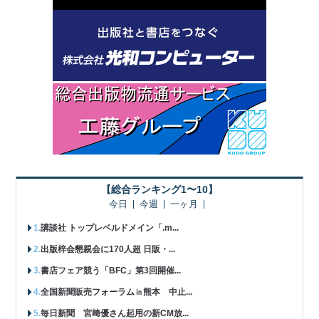
【総合ランキング1〜10】
今日
今週
一ヶ月
講談社 トップレベルドメイン「.m...
出版梓会懇親会に170人超 日販・...
書店フェア競う「BFC」第3回開催...
全国新聞販売フォーラム㏌熊本 中止...
毎日新聞 宮﨑優さん起用の新CM放...