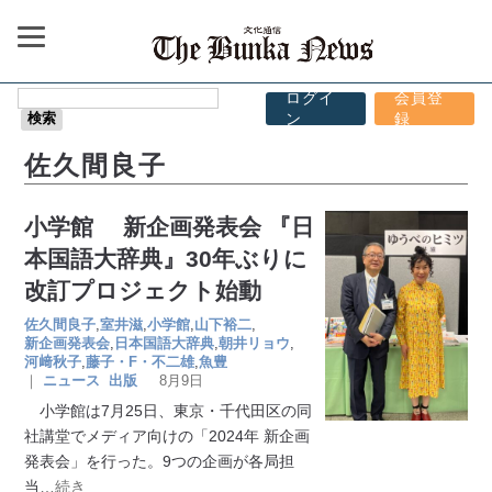
ログイ
会員登
ン
録
佐久間良子
小学館 新企画発表会 『日
本国語大辞典』30年ぶりに
改訂プロジェクト始動
佐久間良子
,
室井滋
,
小学館
,
山下裕二
,
新企画発表会
,
日本国語大辞典
,
朝井リョウ
,
河﨑秋子
,
藤子・F・不二雄
,
魚豊
｜
ニュース
出版
8月9日
小学館は7月25日、東京・千代田区の同
社講堂でメディア向けの「2024年 新企画
発表会」を行った。9つの企画が各局担
当
…続き