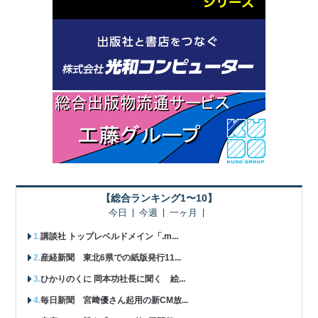
【総合ランキング1〜10】
今日
今週
一ヶ月
講談社 トップレベルドメイン「.m...
産経新聞 東北6県での紙版発行11...
ひかりのくに 岡本功社長に聞く 絵...
毎日新聞 宮﨑優さん起用の新CM放...