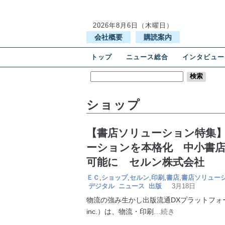
2026年8月6日（木曜日）
会社概要
購読案内
トップ
ニュース総合
インタビュー
ショップ
【書店ソリューション特集】
ーションを本格化 中小書
可能に セルン株式会社
ＥＣ
,
ショップ
,
セルン
,
印刷
,
書店
,
書店ソリュー
デジタル
ニュース
出版
3月18日
物流の強み生かし出版流通DXプラットフォ
inc.）は、物流・印刷
…続き