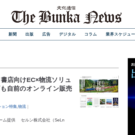
新聞
出版
広告
デジタル
コラム
業界スケジュ
書店向けEC×物流ソリュ
店も自前のオンライン販売
ション特集
,
物流
｜
ーム提供 セルン株式会社（SeLn