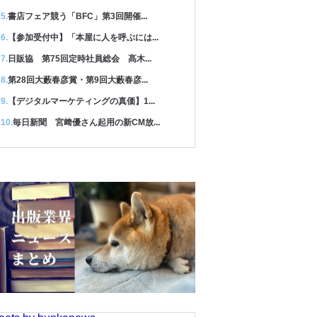
書店フェア競う「BFC」第3回開催...
【参加受付中】「本屋に人を呼ぶには...
日販協 第75回定時社員総会 髙木...
第28回大藪春彦賞・第9回大藪春彦...
【デジタルマーケティングの真価】1...
毎日新聞 宮﨑優さん起用の新CM放...