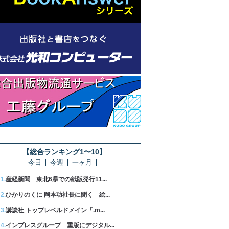
【総合ランキング1〜10】
今日
今週
一ヶ月
産経新聞 東北6県での紙版発行11...
ひかりのくに 岡本功社長に聞く 絵...
講談社 トップレベルドメイン「.m...
インプレスグループ 重版にデジタル...