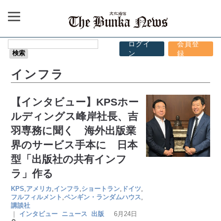
ログイ
会員登
ン
録
インフラ
【インタビュー】KPSホー
ルディングス峰岸社長、吉
羽専務に聞く 海外出版業
界のサービス手本に 日本
型「出版社の共有インフ
ラ」作る
KPS
,
アメリカ
,
インフラ
,
ショートラン
,
ドイツ
,
フルフィルメント
,
ペンギン・ランダムハウス
,
講談社
｜
インタビュー
ニュース
出版
6月24日